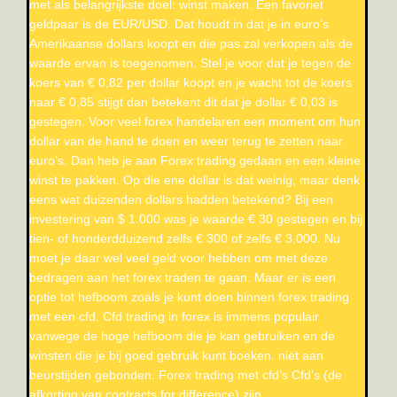
met als belangrijkste doel: winst maken. Een favoriet
geldpaar is de EUR/USD. Dat houdt in dat je in euro’s
Amerikaanse dollars koopt en die pas zal verkopen als de
waarde ervan is toegenomen. Stel je voor dat je tegen de
koers van € 0,82 per dollar koopt en je wacht tot de koers
naar € 0,85 stijgt dan betekent dit dat je dollar € 0,03 is
gestegen. Voor veel forex handelaren een moment om hun
dollar van de hand te doen en weer terug te zetten naar
euro’s. Dan heb je aan Forex trading gedaan en een kleine
winst te pakken. Op die ene dollar is dat weinig, maar denk
eens wat duizenden dollars hadden betekend? Bij een
investering van $ 1.000 was je waarde € 30 gestegen en bij
tien- of honderdduizend zelfs € 300 of zelfs € 3.000. Nu
moet je daar wel veel geld voor hebben om met deze
bedragen aan het forex traden te gaan. Maar er is een
optie tot hefboom zoals je kunt doen binnen forex trading
met een cfd. Cfd trading in forex is immens populair
vanwege de hoge hefboom die je kan gebruiken en de
winsten die je bij goed gebruik kunt boeken. niet aan
beurstijden gebonden. Forex trading met cfd’s Cfd’s (de
afkorting van contracts for difference) zijn