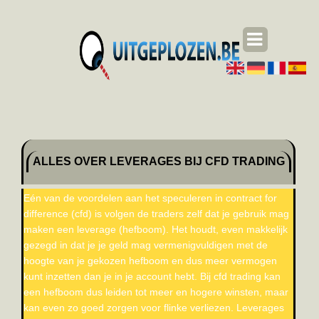
ALLES OVER LEVERAGES BIJ CFD TRADING
Eén van de voordelen aan het speculeren in contract for
difference (cfd) is volgen de traders zelf dat je gebruik mag
maken een leverage (hefboom). Het houdt, even makkelijk
gezegd in dat je je geld mag vermenigvuldigen met de
hoogte van je gekozen hefboom en dus meer vermogen
kunt inzetten dan je in je account hebt. Bij cfd trading kan
een hefboom dus leiden tot meer en hogere winsten, maar
kan even zo goed zorgen voor flinke verliezen. Leverages