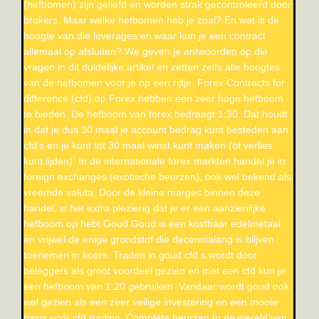
(hefbomen) zijn geliefd en worden strak gecontroleerd door
brokers, Maar welke hefbomen heb je zoal? En wat is de
hoogte van die leverages en waar kun je een contract
allemaal op afsluiten? We geven je antwoorden op die
vragen in dit duidelijke artikel en zetten zelfs alle hoogtes
van de hefbomen voor je op een rijtje. Forex Contracts for
difference (cfd) op Forex hebben een zeer hoge hefboom
te bieden. De hefboom van forex bedraagt 1:30. Dat houdt
in dat je dus 30 maal je account bedrag kunt besteden aan
cfd’s en je kunt tot 30 maal winst kunt maken (of verlies
kunt lijden). In de internationale forex markten handel je in
foreign exchanges (exotische beurzen), ook wel bekend als
vreemde valuta. Door de kleine marges binnen deze
handel, is het extra plezierig dat je er een aanzienlijke
hefboom op hebt Goud Goud is een kostbaar edelmetaal
en vrijwel de enige grondstof die decennialang is blijven
toenemen in koers. Traden in goud cfd s wordt door
beleggers als groot voordeel gezien en met een cfd kun je
een hefboom van 1:20 gebruiken. Vandaar wordt goud ook
wel gezien als een zeer veilige investering en een mooie
basis voor cfd trading. Complete beurzen In de wereld van