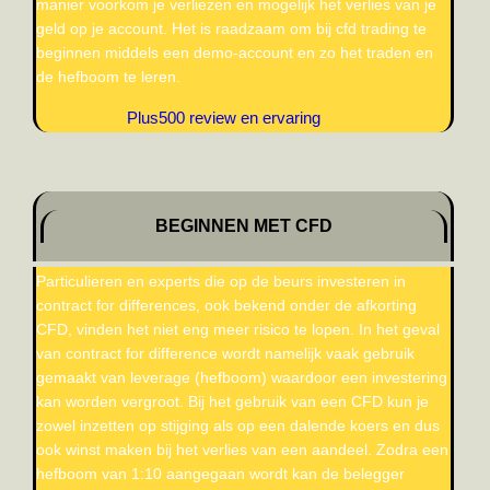
manier voorkom je verliezen en mogelijk het verlies van je
geld op je account. Het is raadzaam om bij cfd trading te
beginnen middels een demo-account en zo het traden en
de hefboom te leren.
Plus500 review en ervaring
BEGINNEN MET CFD
Particulieren en experts die op de beurs investeren in
contract for differences, ook bekend onder de afkorting
CFD, vinden het niet eng meer risico te lopen. In het geval
van contract for difference wordt namelijk vaak gebruik
gemaakt van leverage (hefboom) waardoor een investering
kan worden vergroot. Bij het gebruik van een CFD kun je
zowel inzetten op stijging als op een dalende koers en dus
ook winst maken bij het verlies van een aandeel. Zodra een
hefboom van 1:10 aangegaan wordt kan de belegger