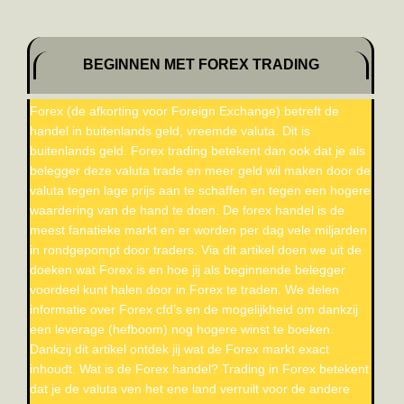
BEGINNEN MET FOREX TRADING
Forex (de afkorting voor Foreign Exchange) betreft de
handel in buitenlands geld, vreemde valuta. Dit is
buitenlands geld. Forex trading betekent dan ook dat je als
belegger deze valuta trade en meer geld wil maken door de
valuta tegen lage prijs aan te schaffen en tegen een hogere
waardering van de hand te doen. De forex handel is de
meest fanatieke markt en er worden per dag vele miljarden
in rondgepompt door traders. Via dit artikel doen we uit de
doeken wat Forex is en hoe jij als beginnende belegger
voordeel kunt halen door in Forex te traden. We delen
informatie over Forex cfd’s en de mogelijkheid om dankzij
een leverage (hefboom) nog hogere winst te boeken.
Dankzij dit artikel ontdek jij wat de Forex markt exact
inhoudt. Wat is de Forex handel? Trading in Forex betekent
dat je de valuta ven het ene land verruilt voor de andere