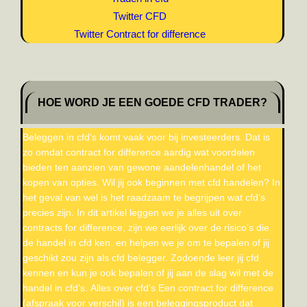
Twitter CFD
Twitter Contract for difference
HOE WORD JE EEN GOEDE CFD TRADER?
Beleggen in cfd’s komt vaak voor bij investeerders. Dat is
zo omdat contract for difference aardig wat voordelen
bieden ten aanzien van gewone aandelenhandel of het
kopen van opties. Wil jij ook beginnen met cfd handelen? In
het geval van wel is het raadzaam te begrijpen wat cfd’s
precies zijn. In dit artikel leggen we je alles uit over
contracts for difference, zijn we eerlijk over de risico’s die
de handel in cfd ken. en helpen we je om te bepalen of jij
geschikt zou zijn als cfd belegger. Zodoende leer jij cfd
kennen en kun je ook bepalen of jij aan de slag wil met de
handel in cfd’s. Alles over cfd’s Een contract for difference
(afspraak voor verschil) is een beleggingsproduct dat