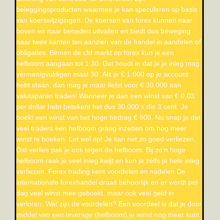
beleggingsproducten waarmee je kan speculeren op basis
van koerswijzigingen. De koersen van forex kunnen naar
boven en naar beneden uitvallen en biedt dus beweging
naar twee kanten ten aanzien van de handel in aandelen of
obligaties. Binnen de cfd markt op forex kun je een
hefboom aangaan tot 1:30. Dat houdt in dat je je inleg mag
vermenigvuldigen maal 30. Als je € 1.000 op je account
hebt staan, dan mag je maar liefst voor € 30.000 aan
valutaparen traden! Wanneer je dan een winst van € 0,03
per dollar hebt betekent het dus 30.000 x die 3 cent. Je
boekt een winst van het hoge bedrag € 900. Nu snap je dat
veel traders een hefboom graag inzetten om nog meer
winst te boeken. Let wel op! Je kan net zo goed verliezen.
Dat verlies pak je ook tegen de hefboom. Bij zo’n hoge
hefboom raak je veel inleg kwijt en kun je zelfs je hele inleg
verliezen. Forex trading kent voordelen en nadelen De
internationale forexhandel draait behoorlijk en er wordt per
dag veel winst mee geboekt, maar ook veel geld in
verloren. Wat zijn de voordelen? Een voordeel is dat je door
middel van een leverage (hefboom) je winst nog meer kunt