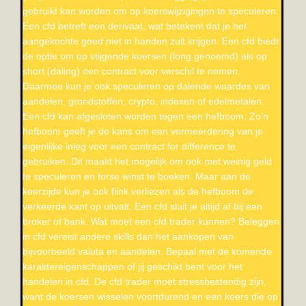
gebruikt kan worden om op koerswijzigingen te speculeren.
Een cfd betreft een derivaat, wat betekent dat je het
aangekochte goed niet in handen zult krijgen. Een cfd biedt
de optie om op stijgende koersen (long genoemd) als op
short (daling) een contract voor verschil te nemen.
Daarmee kun je ook speculeren op dalende waardes van
aandelen, grondstoffen, crypto, indexen of edelmetalen.
Een cfd kan afgesloten worden tegen een hefboom. Zo’n
hefboom geeft je de kans om een vermeerdering van je
eigenlijke inleg voor een contract for difference te
gebruiken. Dit maakt het mogelijk om ook met weinig geld
te speculeren en forse winst te boeken. Maar aan de
keerzijde kun je ook flink verliezen als de hefboom de
verkeerde kant op uitvalt. Een cfd sluit je altijd af bij een
broker of bank. Wat moet een cfd trader kunnen? Beleggen
in cfd vereist andere skills dan het aankopen van
bijvoorbeeld valuta en aandelen. Bepaal met de komende
karaktereigenschappen of jij geschikt bent voor het
handelen in cfd. De cfd trader moet stressbestendig zijn,
want de koersen wisselen voortdurend en een koers die op