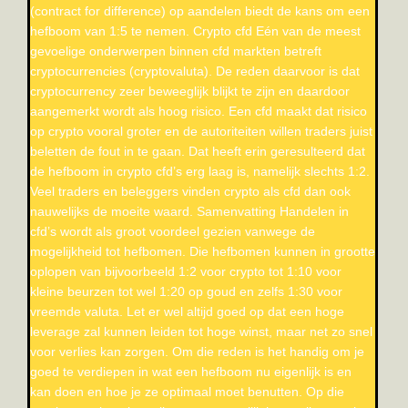
(contract for difference) op aandelen biedt de kans om een
hefboom van 1:5 te nemen. Crypto cfd Eén van de meest
gevoelige onderwerpen binnen cfd markten betreft
cryptocurrencies (cryptovaluta). De reden daarvoor is dat
cryptocurrency zeer beweeglijk blijkt te zijn en daardoor
aangemerkt wordt als hoog risico. Een cfd maakt dat risico
op crypto vooral groter en de autoriteiten willen traders juist
beletten de fout in te gaan. Dat heeft erin geresulteerd dat
de hefboom in crypto cfd’s erg laag is, namelijk slechts 1:2.
Veel traders en beleggers vinden crypto als cfd dan ook
nauwelijks de moeite waard. Samenvatting Handelen in
cfd’s wordt als groot voordeel gezien vanwege de
mogelijkheid tot hefbomen. Die hefbomen kunnen in grootte
oplopen van bijvoorbeeld 1:2 voor crypto tot 1:10 voor
kleine beurzen tot wel 1:20 op goud en zelfs 1:30 voor
vreemde valuta. Let er wel altijd goed op dat een hoge
leverage zal kunnen leiden tot hoge winst, maar net zo snel
voor verlies kan zorgen. Om die reden is het handig om je
goed te verdiepen in wat een hefboom nu eigenlijk is en
kan doen en hoe je ze optimaal moet benutten. Op die