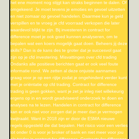
het ene moment nog stijgt kan straks beginnen te dalen. Of
omgekeerd. Je moet tevens je emoties en gevoel uitzetten
en niet zomaar op gevoel handelen. Daarmee kun je geld
verspillen en te vroeg je cfd voorraad verkopen die later
waardevol blijkt te zijn. Bij investeren in contract for
difference moet je ook goed kunnen analyseren, om te
bepalen wat een koers mogelijk gaat doen. Beheers jij deze
skills? Dan is de kans des te groter dat je succesvol gaat
zijn op je cfd investering. Misvattingen over cfd trading
Ondanks alle positieve berichten gaat er ook veel foute
informatie rond. We zetten al deze onjuiste aannames
graag voor je op een rijtje zodat je ongehinderd verder kunt
met je oriëntatie op cfd trading. Contract for difference
trading is geen gokken, want je zet je inleg niet willekeurig
ergens op in en wordt geadviseerd onderzoek te doen en
analyses na te lezen. Handelen in contract for difference
kan er ook niet voor zorgen dat je meer dan je vermogen
kwijtraakt. Want in 2018 zijn er door de ESMA nieuwe
regels opgesteld die dat bepalen. Het risico voor een verlies
tot onder 0 is voor je broker of bank en niet meer voor jou
als trader in contract for difference. Contracts for difference