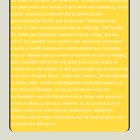
zijn geen vorm van fraude of een vorm van oplichting, maar
goede, serieuze producten die je alleen bij een
geaccordeerde broker aan kunt gaan. Verdiep je snel
verder in cfd’s om te ervaren dat ze veilig zijn. Cfd handel
Dit artikel gaf uitgebreid antwoord op de vraag ‘wat zijn
cfd’s?’ en maakte korte metten met verkeerde informatie.
Daarbij is eerlijk beschreven welke profiel een cfd trader
dient te hebben om succesvol te kunnen worden in trading.
Maar hopelijk vind jij het nog altijd leuk om je verder te
verdiepen in cfd trading. In dat geval raden we je aan om er
meer over te gaan lezen, zoals over risico’s, de waardevolle
stoploss optie, en de onderliggende producten waarop je
een cfd kunt afsluiten. Zodra je wil starten met het
verhandelen van cfd adviseren we je zeker aan eerst een
oefen of demo-account te openen. In dit account kun je
lekker trainen en zien hoe je handelingen uitpakken,
alvorens met je eigen vermogen aan de slag te gaan met
contracts for difference.