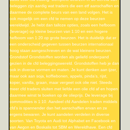
beleggen zijn aardig wat traders die een etf aanschaffen en
daarmee de complete beurs van een land volgen. Het is
ook mogelijk om een cfd te nemen op deze beurzen
wereldwijd. Je hebt dan talloze opties, zoals een hefboom
(leverage) op kleine beurzen van 1:10 en een hogere
hefboom van 1:20 op grote beurzen. Het is duidelijk dat er
een onderscheid gegeven tussen beurzen internationaal
hoog staan aangeschreven en de wat kleinere beurzen.
Grondstof Grondstoffen worden als geliefd onderpand
gezien in de cfd beleggingswereld. Grondstoffen heb je dan
ook in diverse vormen en maten. Je kunt denken aan ijzer,
maar ook aan soja, koffiebonen, appels, pinda’s, rijst,
koper, vanilla, graan, maar vergeet ook olie niet. Steeds
meer cfd traders sluiten met liefde een olie cfd af en hopen
daarmee winst te boeken op de olieprijs. De leverage bij
commodities is 1:10. Aandeel cfd Aandelen traden middels
cfd’s is spannender dan het aanschaffen ervan en ze
ergens bewaren. Je kunt aandelen verdelen in diverse
soorten. Van Toyota en Audi tot Alphabet en Facebook en
van Aegon en Boskalis tot SBM en Wereldhave. Een cfd