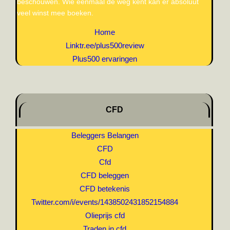
beschouwen. Wie eenmaal de weg kent kan er absoluut
veel winst mee boeken.
Home
Linktr.ee/plus500review
Plus500 ervaringen
CFD
Beleggers Belangen
CFD
Cfd
CFD beleggen
CFD betekenis
Twitter.com/i/events/1438502431852154884
Olieprijs cfd
Traden in cfd