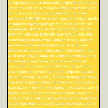
zien groeien en dat de forex trading eigenlijk altijd doorgaat.
Zijn er ook nadelen? Een nadeel is dat je ook fortuin kwijt
kunt raken en altijd op moet blijven letten. Naast de
genoemde EUR/USD valutaparen, komen ook de volgende
valutaparen regelmatig terugkomen in het wereldje van
valutahandel: USD/JPY, AUD/USD, GBP/USD, USD/CHF,
EUR/JPY, USD/CAD, EUR/GBP, EUR/CHF en NZD/USD.
Forex trading samenvatting Handelen in Forex betekent
handelen in buitenlandse geldsoorten en er zijn veel
beleggers die daar de nodige winsten mee boeken. Het
werkt eenvoudig. Je koopt een valuta in en verkoopt deze
bij een hogere waardering en op die manier boek je
winsten. Een hefboom binnen cfd forex trading kan dan
weer helpen om je winst nog meer te vergroten zoals bij
een 1:30 leverage. Bij een 1:30 hefboom mag je 30 keer je
inleg inzetten met je contract of difference en dus ook op
basis daarvan veel meer winst boeken. Uiteraard bestaat er
altijd het risico juist geen winst te maken en juist geld te
verliezen. Het is zaak om altijd goed op de hoogte te blijven
van de actualiteiten en een cfd op de forex markt goed te